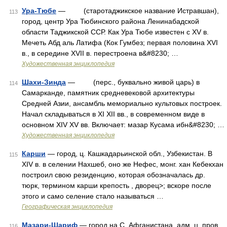
Ура-Тюбе
— (старотаджикское название Истравшан),
113
город, центр Ура Тюбинского района Ленинабадской
области Таджикской ССР. Как Ура Тюбе известен с XV в.
Мечеть Абд аль Латифа (Кок Гумбез; первая половина XVI
в., в середине XVII в. перестроена в&#8230; …
Художественная энциклопедия
Шахи-Зинда
— (перс., буквально живой царь) в
114
Самарканде, памятник средневековой архитектуры
Средней Азии, ансамбль мемориально культовых построек.
Начал складываться в XI XII вв., в современном виде в
основном XIV XV вв. Включает: мазар Кусама ибн&#8230; …
Художественная энциклопедия
Карши
— город, ц. Кашкадарьинской обл., Узбекистан. В
115
XIV в. в селении Нахшеб, оно же Нефес, монг. хан Кебекхан
построил свою резиденцию, которая обозначалась др.
тюрк, термином карши крепость , дворец>; вскоре после
этого и само селение стало называться …
Географическая энциклопедия
Мазари-Шариф
— город на С. Афганистана, адм. ц. пров.
116