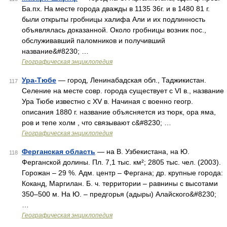
Ба.пх. На месте города дважды в 1135 36г. и в 1480 81 г.
были открыты гробницы халифа Али и их подлинность
объявлялась доказанной. Около гробницы возник пос.,
обслуживавший паломников и получивший
название&#8230; …
Географическая энциклопедия
Ура-Тюбе
— город, Ленинабадская обл., Таджикистан.
117
Селение на месте совр. города существует с VI в., название
Ура Тюбе известно с XV в. Начиная с военно геогр.
описания 1880 г. название объясняется из тюрк, ора яма,
ров и тепе холм , что связывают с&#8230; …
Географическая энциклопедия
Ферганская область
— на В. Узбекистана, на Ю.
118
Ферганской долины. Пл. 7,1 тыс. км²; 2805 тыс. чел. (2003).
Горожан – 29 %. Адм. центр – Фергана; др. крупные города:
Коканд, Маргилан. Б. ч. территории – равнины с высотами
350–500 м. На Ю. – предгорья (адыры) Алайского&#8230;
…
Географическая энциклопедия