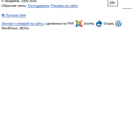
© Академик, 2000-2026
18+
Обратная связь:
Техподдержка
,
Реклама на сайте
👣 Путешествия
Экспорт словарей на сайты
, сделанные на PHP,
Joomla,
Drupal,
WordPress, MODx.