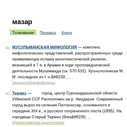
мазар
Толкование
Перевод
Книги
МУСУЛЬМАНСКАЯ МИФОЛОГИЯ
— комплекс
111
мифологических представлений, распространённых среди
приверженцев ислама монотеистической религии,
возникшей в 7 в. в Аравии в ходе проповеднической
деятельности Мухаммада (ок. 570 632). Хронологически М.
М. последняя из т. н.&#8230; …
Энциклопедия мифологии
Термез
— город, центр Сурхандарьинской области
112
Узбекской ССР. Расположен на р. Амударья. Современный
город вырос из селения Паттагиссар, основанного в
середине XIX в., и русского пограничного поста (1895). На
городище Старый Термез (близ&#8230; …
Художественная энциклопедия