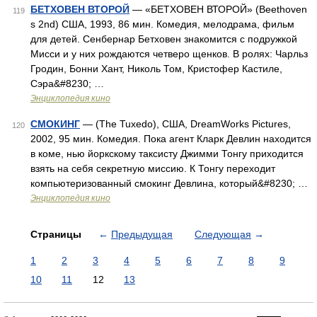
БЕТХОВЕН ВТОРОЙ
— «БЕТХОВЕН ВТОРОЙ» (Beethoven
119
s 2nd) США, 1993, 86 мин. Комедия, мелодрама, фильм
для детей. Сенбернар Бетховен знакомится с подружкой
Мисси и у них рождаются четверо щенков. В ролях: Чарльз
Гродин, Бонни Хант, Николь Том, Кристофер Кастиле,
Сэра&#8230; …
Энциклопедия кино
СМОКИНГ
— (The Tuxedo), США, DreamWorks Pictures,
120
2002, 95 мин. Комедия. Пока агент Кларк Девлин находится
в коме, нью йоркскому таксисту Джимми Тонгу приходится
взять на себя секретную миссию. К Тонгу переходит
компьютеризованный смокинг Девлина, который&#8230; …
Энциклопедия кино
Страницы
←
Предыдущая
Следующая
→
1
2
3
4
5
6
7
8
9
10
11
12
13